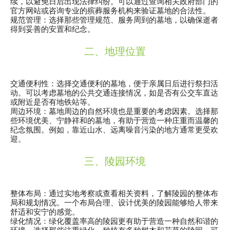
续，以避免日后出现法律纠纷。可以通过查询相关政府部门的
官方网站或咨询专业的殡葬服务机构来验证墓地的合法性。
规范管理
：选择那些管理规范、服务周到的墓地，以确保逝者
得到妥善的安置和纪念。
二、地理位置
交通便利性
：选择交通便利的墓地，便于亲属日后进行祭扫活
动。可以考虑墓地的公共交通连接情况，如是否有公交车直达
或附近是否有地铁站等。
周边环境
：墓地周边的自然环境也是重要的考虑因素。选择那
些环境优美、宁静祥和的墓地，有助于营造一种庄重而温馨的
纪念氛围。例如，靠近山水、远离噪音污染的地方通常更受欢
迎。
三、陵园环境
整体布局
：通过实地考察或查看相关资料，了解陵园的整体布
局和规划情况。一个布局合理、设计优美的陵园能够给人带来
舒适和安宁的感觉。
绿化情况
：绿化覆盖率高的陵园更有助于营造一种自然和谐的