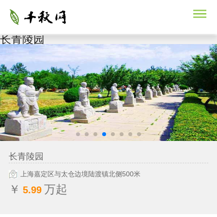
长青陵园
长青陵园
上海嘉定区与太仓边境陆渡镇北侧500米
￥
万起
5.99