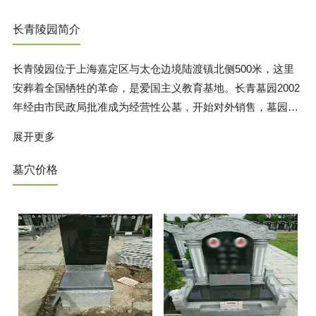
长青陵园简介
长青陵园位于上海嘉定区与太仓边境陆渡镇北侧500米，这里
安葬着全国牺牲的革命，是爱国主义教育基地。长青墓园2002
年经由市民政局批准成为经营性公墓，开始对外销售，墓园一
期占地面积为150亩，设计有大气精美的传统墓型、西式墓型
展开更多
以及艺术墓型。整个墓园环境优美，交通便捷，人文荟萃，地
理位置得天独厚。长青墓园与千年古寺崇恩寺相毗邻，可晨听
墓穴价格
佛钟响，晚闻诵经声！是一块让生者慰藉、逝者安息的风水宝
地。长青陵园四面环水，风水上佳。所坐落的嘉定区全境地势
平坦，有蕰藻浜、练祁河、娄塘河横卧东西，直通长江和黄浦
江；盐铁塘、横沥、罗蕰河纵贯南北，与吴淞江、浏河相连。
与之相邻的太仓，则是南与国际大都市上海接壤，西与人间天
堂苏州为邻，自古以来就是“鱼米之乡”，素有“锦绣江南金太
仓”之美誉，其地理位置得天独厚。太仓不仅是上海的后花园，