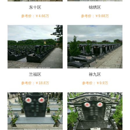
更是一个人文荟萃，文化底蕴深厚的历史名城，曾出了3名状
东十区
锦绣区
元、314名进士和803名举人。长青陵园就建在陆渡镇这一片富
于历史文化内涵和自然风光之美的土地上，一方面考虑到运用
参考价：￥4.66万
参考价：￥9.88万
现代园林意识，追求布局的简洁、大气，环
兰福区
禄九区
参考价：￥18.8万
参考价：￥9.9万